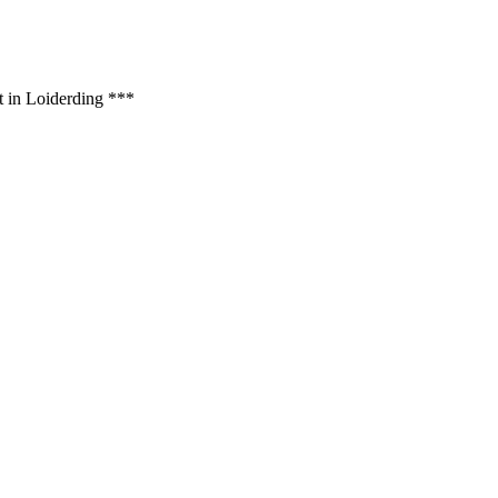
t in Loiderding ***