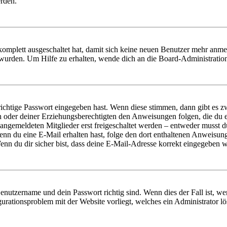
erden.
 komplett ausgeschaltet hat, damit sich keine neuen Benutzer mehr anm
 wurden. Um Hilfe zu erhalten, wende dich an die Board-Administratio
richtige Passwort eingegeben hast. Wenn diese stimmen, dann gibt es
ern oder deiner Erziehungsberechtigten den Anweisungen folgen, die du e
 angemeldeten Mitglieder erst freigeschaltet werden – entweder musst du
. Wenn du eine E-Mail erhalten hast, folge den dort enthaltenen Anweis
nn du dir sicher bist, dass deine E-Mail-Adresse korrekt eingegeben w
Benutzername und dein Passwort richtig sind. Wenn dies der Fall ist, w
igurationsproblem mit der Website vorliegt, welches ein Administrator l