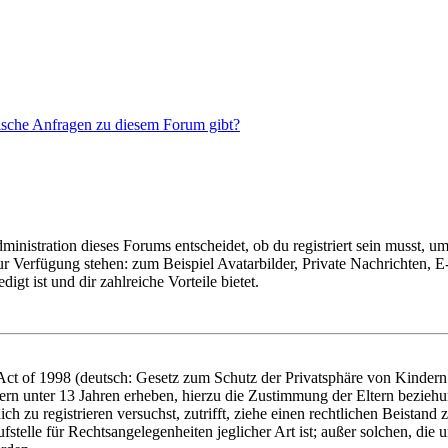
tische Anfragen zu diesem Forum gibt?
istration dieses Forums entscheidet, ob du registriert sein musst, um Be
zur Verfügung stehen: zum Beispiel Avatarbilder, Private Nachrichten, 
igt ist und dir zahlreiche Vorteile bietet.
t of 1998 (deutsch: Gesetz zum Schutz der Privatsphäre von Kindern i
ern unter 13 Jahren erheben, hierzu die Zustimmung der Eltern bezieh
dich zu registrieren versuchst, zutrifft, ziehe einen rechtlichen Beista
stelle für Rechtsangelegenheiten jeglicher Art ist; außer solchen, die