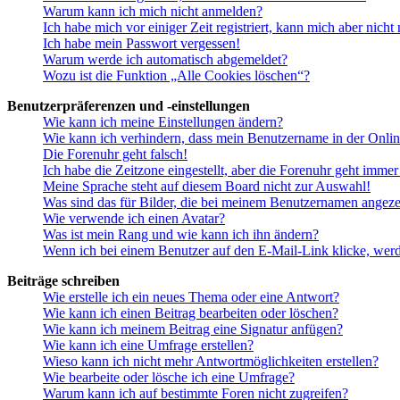
Warum kann ich mich nicht anmelden?
Ich habe mich vor einiger Zeit registriert, kann mich aber nich
Ich habe mein Passwort vergessen!
Warum werde ich automatisch abgemeldet?
Wozu ist die Funktion „Alle Cookies löschen“?
Benutzerpräferenzen und -einstellungen
Wie kann ich meine Einstellungen ändern?
Wie kann ich verhindern, dass mein Benutzername in der Onlin
Die Forenuhr geht falsch!
Ich habe die Zeitzone eingestellt, aber die Forenuhr geht immer
Meine Sprache steht auf diesem Board nicht zur Auswahl!
Was sind das für Bilder, die bei meinem Benutzernamen angez
Wie verwende ich einen Avatar?
Was ist mein Rang und wie kann ich ihn ändern?
Wenn ich bei einem Benutzer auf den E-Mail-Link klicke, werd
Beiträge schreiben
Wie erstelle ich ein neues Thema oder eine Antwort?
Wie kann ich einen Beitrag bearbeiten oder löschen?
Wie kann ich meinem Beitrag eine Signatur anfügen?
Wie kann ich eine Umfrage erstellen?
Wieso kann ich nicht mehr Antwortmöglichkeiten erstellen?
Wie bearbeite oder lösche ich eine Umfrage?
Warum kann ich auf bestimmte Foren nicht zugreifen?