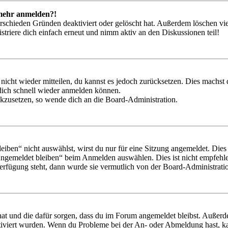
t mehr anmelden?!
rschieden Gründen deaktiviert oder gelöscht hat. Außerdem löschen vie
triere dich einfach erneut und nimm aktiv an den Diskussionen teil!
 nicht wieder mitteilen, du kannst es jedoch zurücksetzen. Dies machs
 dich schnell wieder anmelden können.
ückzusetzen, so wende dich an die Board-Administration.
en“ nicht auswählst, wirst du nur für eine Sitzung angemeldet. Dies
Angemeldet bleiben“ beim Anmelden auswählen. Dies ist nicht empfehle
Verfügung steht, dann wurde sie vermutlich von der Board-Administratio
 hat und die dafür sorgen, dass du im Forum angemeldet bleibst. Außer
tiviert wurden. Wenn du Probleme bei der An- oder Abmeldung hast, ka