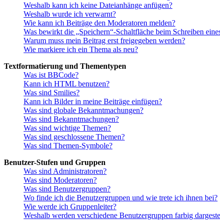
Weshalb kann ich keine Dateianhänge anfügen?
Weshalb wurde ich verwarnt?
Wie kann ich Beiträge den Moderatoren melden?
Was bewirkt die „Speichern“-Schaltfläche beim Schreiben eine
Warum muss mein Beitrag erst freigegeben werden?
Wie markiere ich ein Thema als neu?
Textformatierung und Thementypen
Was ist BBCode?
Kann ich HTML benutzen?
Was sind Smilies?
Kann ich Bilder in meine Beiträge einfügen?
Was sind globale Bekanntmachungen?
Was sind Bekanntmachungen?
Was sind wichtige Themen?
Was sind geschlossene Themen?
Was sind Themen-Symbole?
Benutzer-Stufen und Gruppen
Was sind Administratoren?
Was sind Moderatoren?
Was sind Benutzergruppen?
Wo finde ich die Benutzergruppen und wie trete ich ihnen bei?
Wie werde ich Gruppenleiter?
Weshalb werden verschiedene Benutzergruppen farbig dargestel