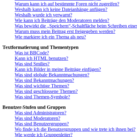
Warum kann ich auf bestimmte Foren nicht zugreifen?
Weshalb kann ich keine Dateianhänge anfügen?
Weshalb wurde ich verwarnt?
Wie kann ich Beiträge den Moderatoren melden?
Was bewirkt die „Speichern“-Schaltfläche beim Schreiben eine
Warum muss mein Beitrag erst freigegeben werden?
Wie markiere ich ein Thema als neu?
Textformatierung und Thementypen
Was ist BBCode?
Kann ich HTML benutzen?
Was sind Smilies?
Kann ich Bilder in meine Beiträge einfügen?
Was sind globale Bekanntmachungen?
Was sind Bekanntmachungen?
Was sind wichtige Themen?
Was sind geschlossene Themen?
Was sind Themen-Symbole?
Benutzer-Stufen und Gruppen
Was sind Administratoren?
Was sind Moderatoren?
Was sind Benutzergruppen?
Wo finde ich die Benutzergruppen und wie trete ich ihnen bei?
Wie werde ich Gruppenleiter?