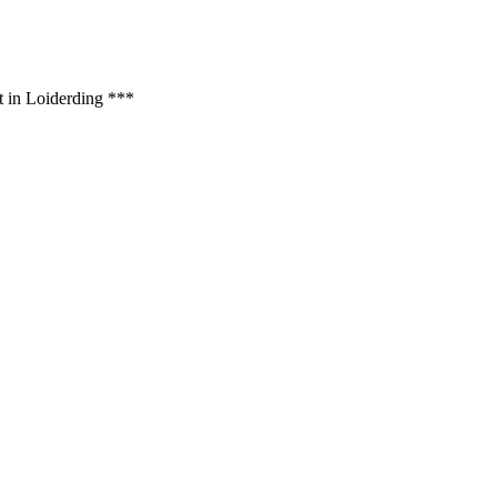
t in Loiderding ***