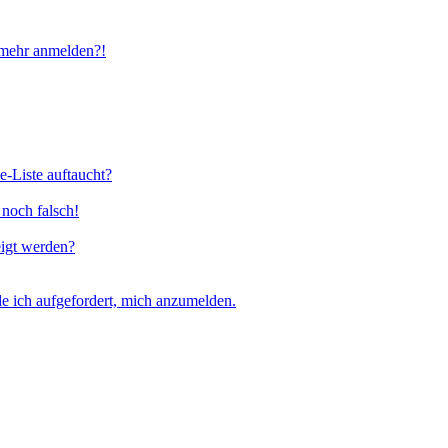
t mehr anmelden?!
e-Liste auftaucht?
 noch falsch!
eigt werden?
e ich aufgefordert, mich anzumelden.