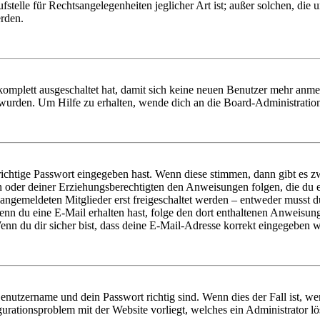
stelle für Rechtsangelegenheiten jeglicher Art ist; außer solchen, die
erden.
 komplett ausgeschaltet hat, damit sich keine neuen Benutzer mehr anm
 wurden. Um Hilfe zu erhalten, wende dich an die Board-Administratio
richtige Passwort eingegeben hast. Wenn diese stimmen, dann gibt es
ern oder deiner Erziehungsberechtigten den Anweisungen folgen, die du e
 angemeldeten Mitglieder erst freigeschaltet werden – entweder musst du
. Wenn du eine E-Mail erhalten hast, folge den dort enthaltenen Anweis
nn du dir sicher bist, dass deine E-Mail-Adresse korrekt eingegeben w
Benutzername und dein Passwort richtig sind. Wenn dies der Fall ist, w
igurationsproblem mit der Website vorliegt, welches ein Administrator l