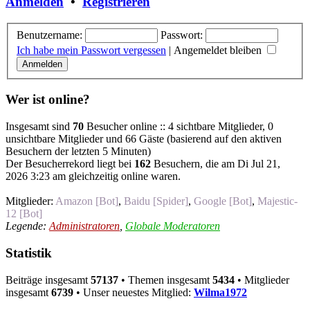
Anmelden
•
Registrieren
Benutzername:
Passwort:
Ich habe mein Passwort vergessen
|
Angemeldet bleiben
Wer ist online?
Insgesamt sind
70
Besucher online :: 4 sichtbare Mitglieder, 0
unsichtbare Mitglieder und 66 Gäste (basierend auf den aktiven
Besuchern der letzten 5 Minuten)
Der Besucherrekord liegt bei
162
Besuchern, die am Di Jul 21,
2026 3:23 am gleichzeitig online waren.
Mitglieder:
Amazon [Bot]
,
Baidu [Spider]
,
Google [Bot]
,
Majestic-
12 [Bot]
Legende:
Administratoren
,
Globale Moderatoren
Statistik
Beiträge insgesamt
57137
• Themen insgesamt
5434
• Mitglieder
insgesamt
6739
• Unser neuestes Mitglied:
Wilma1972