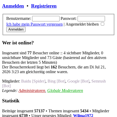
Anmelden
•
Registrieren
Benutzername:
Passwort:
Ich habe mein Passwort vergessen
|
Angemeldet bleiben
Wer ist online?
Insgesamt sind
77
Besucher online :: 4 sichtbare Mitglieder, 0
unsichtbare Mitglieder und 73 Gäste (basierend auf den aktiven
Besuchern der letzten 5 Minuten)
Der Besucherrekord liegt bei
162
Besuchern, die am Di Jul 21,
2026 3:23 am gleichzeitig online waren.
Mitglieder:
Baidu [Spider]
,
Bing [Bot]
,
Google [Bot]
,
Semrush
[Bot]
Legende:
Administratoren
,
Globale Moderatoren
Statistik
Beiträge insgesamt
57137
• Themen insgesamt
5434
• Mitglieder
insgesamt
6739
• Unser neuestes Mitglied:
Wilma1972