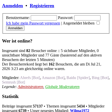
Anmelden
•
Registrieren
Benutzername:
Passwort:
Ich habe mein Passwort vergessen
|
Angemeldet bleiben
Wer ist online?
Insgesamt sind
82
Besucher online :: 5 sichtbare Mitglieder, 0
unsichtbare Mitglieder und 77 Gäste (basierend auf den aktiven
Besuchern der letzten 5 Minuten)
Der Besucherrekord liegt bei
162
Besuchern, die am Di Jul 21,
2026 3:23 am gleichzeitig online waren.
Mitglieder:
Ahrefs [Bot]
,
Amazon [Bot]
,
Baidu [Spider]
,
Bing [Bot]
,
Semrush [Bot]
Legende:
Administratoren
,
Globale Moderatoren
Statistik
Beiträge insgesamt
57137
• Themen insgesamt
5434
• Mitglieder
insgesamt
6739
• Unser neuestes Mitglied:
Wilma1972