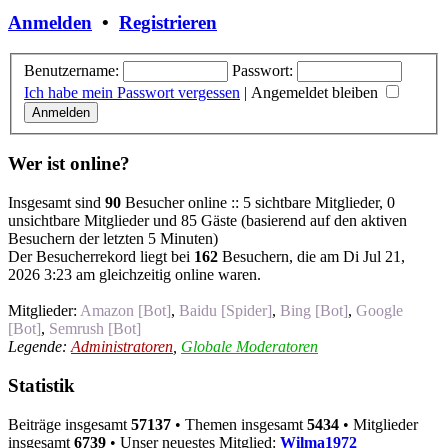
Anmelden
•
Registrieren
Benutzername:
Passwort:
Ich habe mein Passwort vergessen
|
Angemeldet bleiben
Wer ist online?
Insgesamt sind
90
Besucher online :: 5 sichtbare Mitglieder, 0
unsichtbare Mitglieder und 85 Gäste (basierend auf den aktiven
Besuchern der letzten 5 Minuten)
Der Besucherrekord liegt bei
162
Besuchern, die am Di Jul 21,
2026 3:23 am gleichzeitig online waren.
Mitglieder:
Amazon [Bot]
,
Baidu [Spider]
,
Bing [Bot]
,
Google
[Bot]
,
Semrush [Bot]
Legende:
Administratoren
,
Globale Moderatoren
Statistik
Beiträge insgesamt
57137
• Themen insgesamt
5434
• Mitglieder
insgesamt
6739
• Unser neuestes Mitglied:
Wilma1972