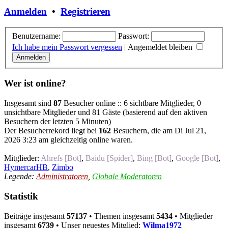
Anmelden
•
Registrieren
Benutzername:
Passwort:
Ich habe mein Passwort vergessen
|
Angemeldet bleiben
Wer ist online?
Insgesamt sind
87
Besucher online :: 6 sichtbare Mitglieder, 0
unsichtbare Mitglieder und 81 Gäste (basierend auf den aktiven
Besuchern der letzten 5 Minuten)
Der Besucherrekord liegt bei
162
Besuchern, die am Di Jul 21,
2026 3:23 am gleichzeitig online waren.
Mitglieder:
Ahrefs [Bot]
,
Baidu [Spider]
,
Bing [Bot]
,
Google [Bot]
,
HymercarHB
,
Zimbo
Legende:
Administratoren
,
Globale Moderatoren
Statistik
Beiträge insgesamt
57137
• Themen insgesamt
5434
• Mitglieder
insgesamt
6739
• Unser neuestes Mitglied:
Wilma1972