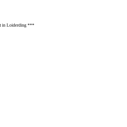
t in Loiderding ***