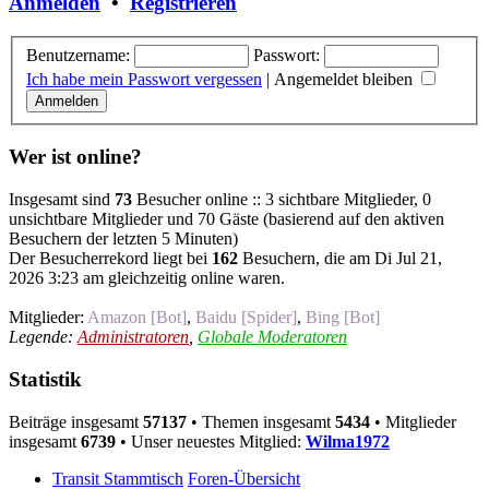
Anmelden
•
Registrieren
Benutzername:
Passwort:
Ich habe mein Passwort vergessen
|
Angemeldet bleiben
Wer ist online?
Insgesamt sind
73
Besucher online :: 3 sichtbare Mitglieder, 0
unsichtbare Mitglieder und 70 Gäste (basierend auf den aktiven
Besuchern der letzten 5 Minuten)
Der Besucherrekord liegt bei
162
Besuchern, die am Di Jul 21,
2026 3:23 am gleichzeitig online waren.
Mitglieder:
Amazon [Bot]
,
Baidu [Spider]
,
Bing [Bot]
Legende:
Administratoren
,
Globale Moderatoren
Statistik
Beiträge insgesamt
57137
• Themen insgesamt
5434
• Mitglieder
insgesamt
6739
• Unser neuestes Mitglied:
Wilma1972
Transit Stammtisch
Foren-Übersicht