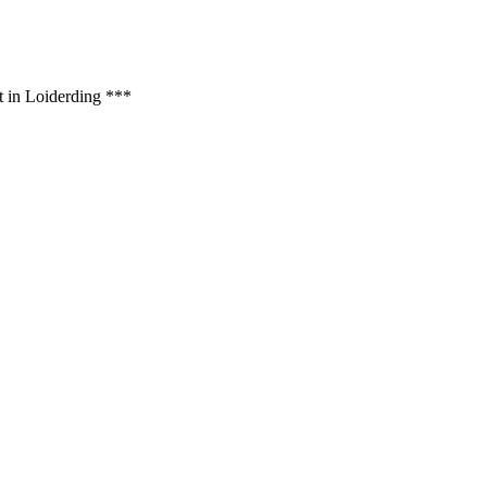
t in Loiderding ***