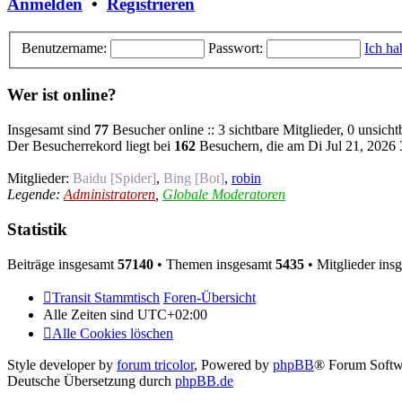
Anmelden
•
Registrieren
Benutzername:
Passwort:
Ich ha
Wer ist online?
Insgesamt sind
77
Besucher online :: 3 sichtbare Mitglieder, 0 unsich
Der Besucherrekord liegt bei
162
Besuchern, die am Di Jul 21, 2026 3
Mitglieder:
Baidu [Spider]
,
Bing [Bot]
,
robin
Legende:
Administratoren
,
Globale Moderatoren
Statistik
Beiträge insgesamt
57140
• Themen insgesamt
5435
• Mitglieder ins
Transit Stammtisch
Foren-Übersicht
Alle Zeiten sind
UTC+02:00
Alle Cookies löschen
Style developer by
forum tricolor
,
Powered by
phpBB
® Forum Softw
Deutsche Übersetzung durch
phpBB.de