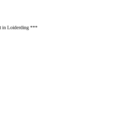
t in Loiderding ***