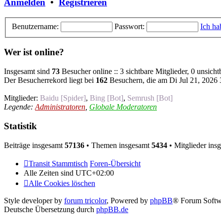
Anmelden
•
Registrieren
Benutzername:
Passwort:
Ich ha
Wer ist online?
Insgesamt sind
73
Besucher online :: 3 sichtbare Mitglieder, 0 unsich
Der Besucherrekord liegt bei
162
Besuchern, die am Di Jul 21, 2026 3
Mitglieder:
Baidu [Spider]
,
Bing [Bot]
,
Semrush [Bot]
Legende:
Administratoren
,
Globale Moderatoren
Statistik
Beiträge insgesamt
57136
• Themen insgesamt
5434
• Mitglieder ins
Transit Stammtisch
Foren-Übersicht
Alle Zeiten sind
UTC+02:00
Alle Cookies löschen
Style developer by
forum tricolor
,
Powered by
phpBB
® Forum Softw
Deutsche Übersetzung durch
phpBB.de