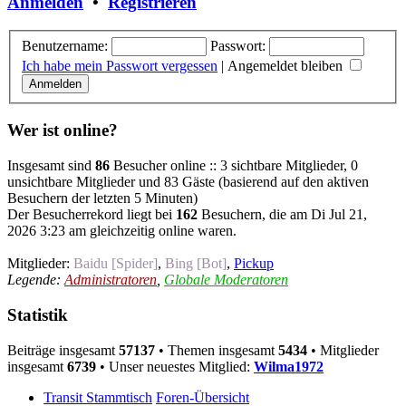
Anmelden
•
Registrieren
Benutzername:
Passwort:
Ich habe mein Passwort vergessen
|
Angemeldet bleiben
Wer ist online?
Insgesamt sind
86
Besucher online :: 3 sichtbare Mitglieder, 0
unsichtbare Mitglieder und 83 Gäste (basierend auf den aktiven
Besuchern der letzten 5 Minuten)
Der Besucherrekord liegt bei
162
Besuchern, die am Di Jul 21,
2026 3:23 am gleichzeitig online waren.
Mitglieder:
Baidu [Spider]
,
Bing [Bot]
,
Pickup
Legende:
Administratoren
,
Globale Moderatoren
Statistik
Beiträge insgesamt
57137
• Themen insgesamt
5434
• Mitglieder
insgesamt
6739
• Unser neuestes Mitglied:
Wilma1972
Transit Stammtisch
Foren-Übersicht