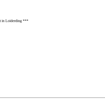
t in Loiderding ***