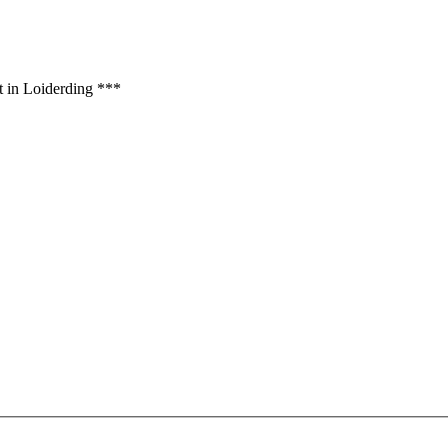
t in Loiderding ***