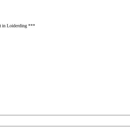
t in Loiderding ***