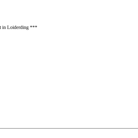
t in Loiderding ***