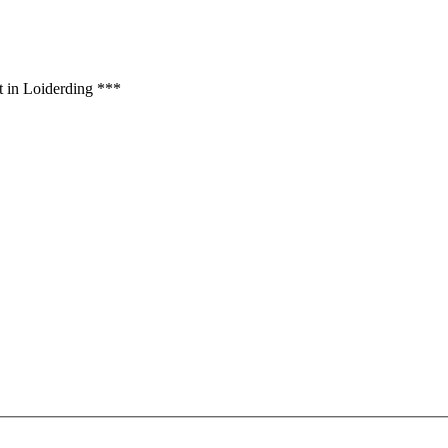
t in Loiderding ***