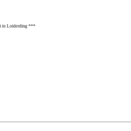
t in Loiderding ***