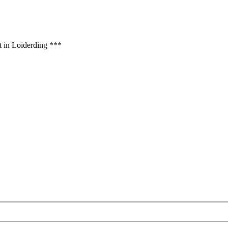
t in Loiderding ***