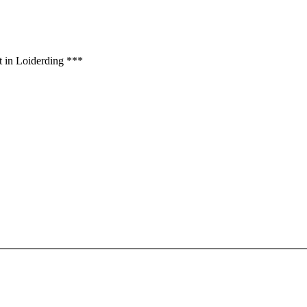
t in Loiderding ***