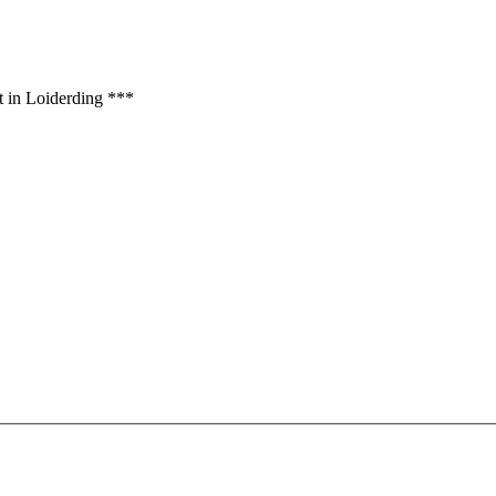
t in Loiderding ***