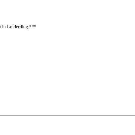
t in Loiderding ***