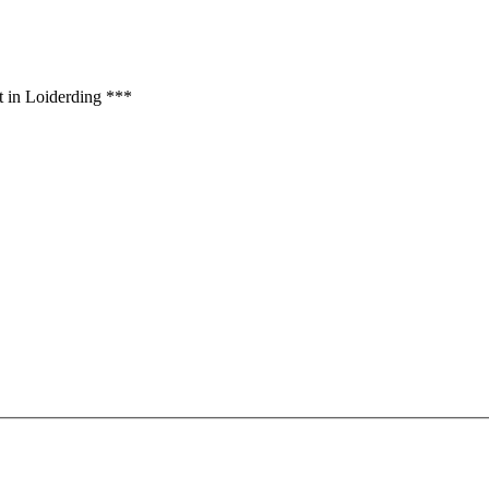
t in Loiderding ***