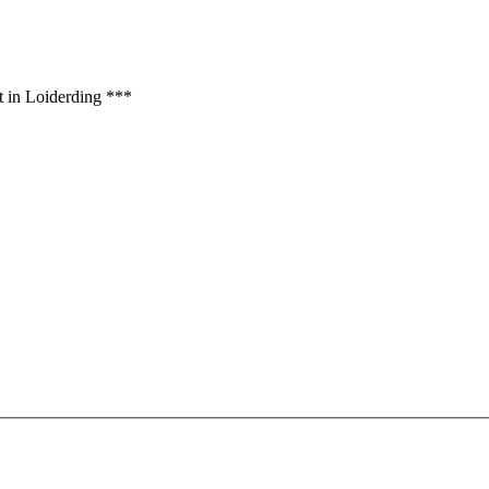
t in Loiderding ***