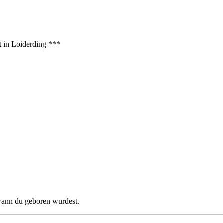
t in Loiderding ***
 wann du geboren wurdest.