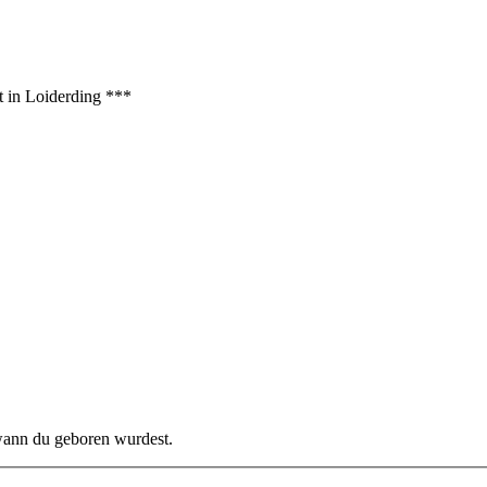
t in Loiderding ***
 wann du geboren wurdest.