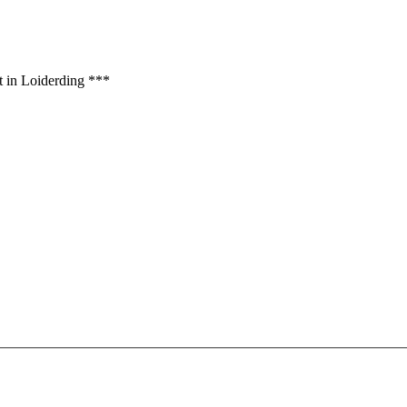
t in Loiderding ***