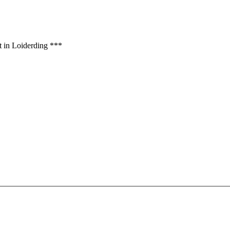
t in Loiderding ***