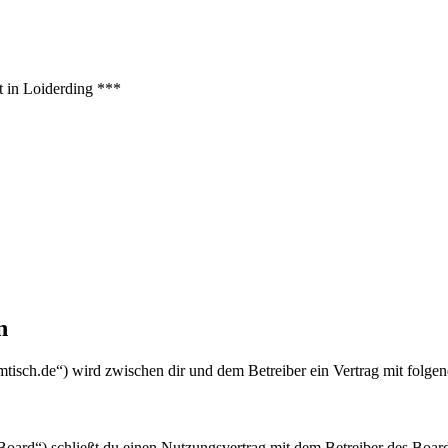
t in Loiderding ***
n
mmtisch.de“) wird zwischen dir und dem Betreiber ein Vertrag mit folg
oard“) schließt du einen Nutzungsvertrag mit dem Betreiber des Boards