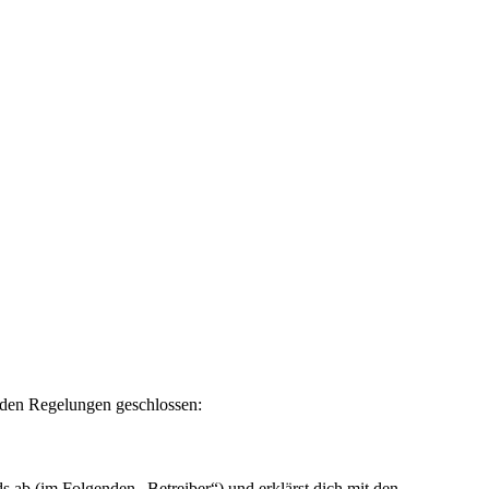
enden Regelungen geschlossen:
 ab (im Folgenden „Betreiber“) und erklärst dich mit den