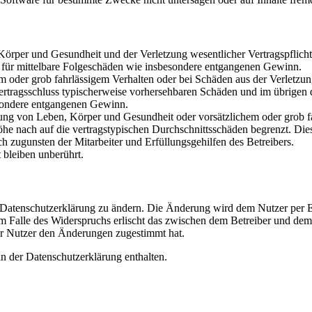
rper und Gesundheit und der Verletzung wesentlicher Vertragspflichten
ch für mittelbare Folgeschäden wie insbesondere entgangenen Gewinn.
em oder grob fahrlässigem Verhalten oder bei Schäden aus der Verletz
i Vertragsschluss typischerweise vorhersehbaren Schäden und im übrigen
besondere entgangenen Gewinn.
ng von Leben, Körper und Gesundheit oder vorsätzlichem oder grob fah
e nach auf die vertragstypischen Durchschnittsschäden begrenzt. Dies
h zugunsten der Mitarbeiter und Erfüllungsgehilfen des Betreibers.
bleiben unberührt.
e Datenschutzerklärung zu ändern. Die Änderung wird dem Nutzer per E-
m Falle des Widerspruchs erlischt das zwischen dem Betreiber und dem 
er Nutzer den Änderungen zugestimmt hat.
n der Datenschutzerklärung enthalten.