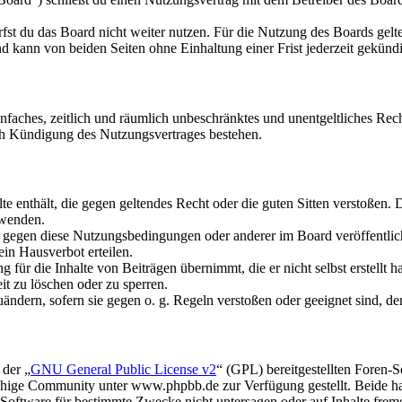
fst du das Board nicht weiter nutzen. Für die Nutzung des Boards gelten
 kann von beiden Seiten ohne Einhaltung einer Frist jederzeit gekünd
 einfaches, zeitlich und räumlich unbeschränktes und unentgeltliches R
ch Kündigung des Nutzungsvertrages bestehen.
alte enthält, die gegen geltendes Recht oder die guten Sitten verstoßen. 
rwenden.
n gegen diese Nutzungsbedingungen oder anderer im Board veröffentli
in Hausverbot erteilen.
für die Inhalte von Beiträgen übernimmt, die er nicht selbst erstellt 
it zu löschen oder zu sperren.
uändern, sofern sie gegen o. g. Regeln verstoßen oder geeignet sind, 
 der „
GNU General Public License v2
“ (GPL) bereitgestellten Foren
hige Community unter www.phpbb.de zur Verfügung gestellt. Beide hab
oftware für bestimmte Zwecke nicht untersagen oder auf Inhalte frem